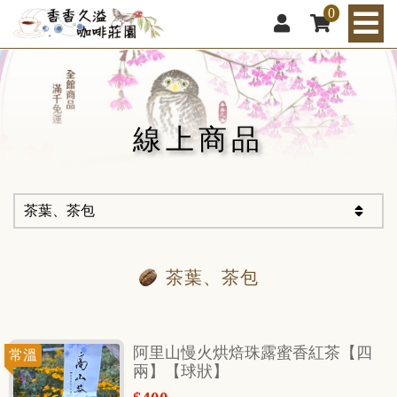
0
線上商品
茶葉、茶包
茶葉、茶包
阿里山慢火烘焙珠露蜜香紅茶【四
常溫
兩】【球狀】