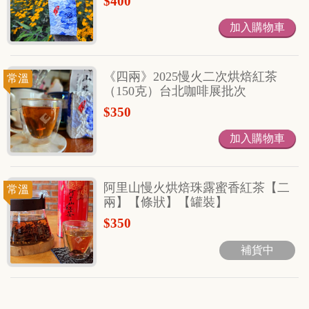
$400
《四兩》2025慢火二次烘焙紅茶
常溫
（150克）台北咖啡展批次
$350
阿里山慢火烘焙珠露蜜香紅茶【二
常溫
兩】【條狀】【罐裝】
$350
補貨中